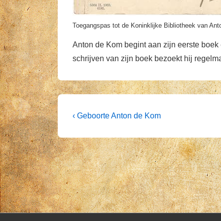
Toegangspas tot de Koninklijke Bibliotheek van An
Anton de Kom begint aan zijn eerste boek en
schrijven van zijn boek bezoekt hij regelma
Post
Previous
‹ Geboorte Anton de Kom
Post
navigation
is