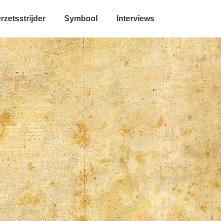
rzetsstrijder
Symbool
Interviews