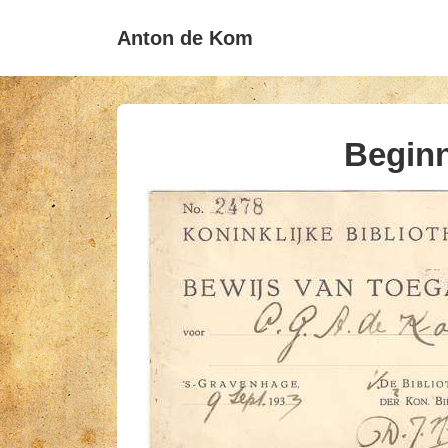
↓
Anton de Kom
Skip
to
Main
Content
Beginn